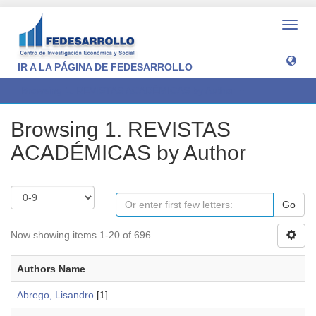
Toggl
navig
IR A LA PÁGINA DE FEDESARROLLO
Browsing 1. REVISTAS ACADÉMICAS by Author
Browsing 1. REVISTAS
ACADÉMICAS by Author
Go
Now showing items 1-20 of 696
Authors Name
Abrego, Lisandro
[1]