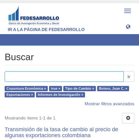
Camb
naveg
IR A LA PÁGINA DE FEDESARROLLO
Buscar
Buscar
Ir
Coyuntura Económica ×
true ×
Tipo de Cambio ×
Botero, Juan C. ×
Exportaciones ×
Informes de Investigación ×
Mostrar filtros avanzados
Mostrando ítems 1-1 de 1
Transmisión de la tasa de cambio al precio de
algunas exportaciones colombiana