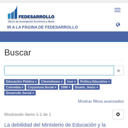
Camb
naveg
IR A LA PÁGINA DE FEDESARROLLO
Buscar
Buscar
Ir
Educación Pública ×
Clientelismo ×
true ×
Política Educativa ×
Colombia ×
Coyuntura Social ×
1996 ×
Duarte, Jesús ×
Desarrollo Social ×
Mostrar filtros avanzados
Mostrando ítems 1-1 de 1
La debilidad del Ministerio de Educación y la