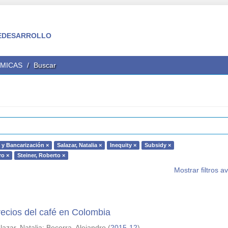
 FEDESARROLLO
ÉMICAS
Buscar
 y Bancarización ×
Salazar, Natalia ×
Inequity ×
Subsidy ×
ro ×
Steiner, Roberto ×
Mostrar filtros 
precios del café en Colombia
lazar, Natalia
;
Becerra, Alejandro
(
2015-12
)