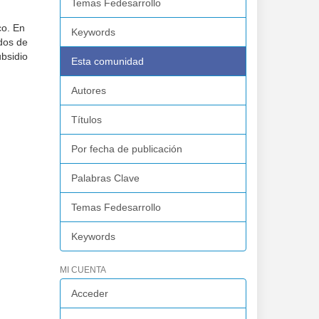
Temas Fedesarrollo
co. En
Keywords
odos de
ubsidio
Esta comunidad
Autores
Títulos
Por fecha de publicación
Palabras Clave
Temas Fedesarrollo
Keywords
MI CUENTA
Acceder