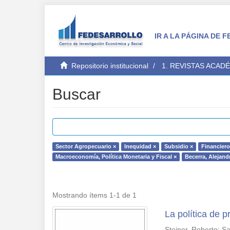
IR A LA PÁGINA DE
Repositorio institucional
1. REVISTAS ACAD
Buscar
Sector Agropecuario ×
Inequidad ×
Subsidio ×
Financiero
Macroeconomía, Política Monetaria y Fiscal ×
Becerra, Alejand
Mostrando ítems 1-1 de 1
La política de 
Steiner, Roberto
;
Sa