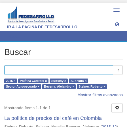
Camb
naveg
IR A LA PÁGINA DE FEDESARROLLO
Buscar
Buscar
Ir
2015 ×
Política Cafetera ×
Subsidy ×
Subsidio ×
Sector Agropecuario ×
Becerra, Alejandro ×
Steiner, Roberto ×
Mostrar filtros avanzados
Mostrando ítems 1-1 de 1
La política de precios del café en Colombia
Steiner, Roberto
;
Salazar, Natalia
;
Becerra, Alejandro
(
2015-12
)