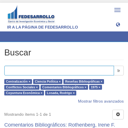
Camb
naveg
IR A LA PÁGINA DE FEDESARROLLO
Buscar
Buscar
Ir
Centralización ×
Ciencia Política ×
Reseñas Bibliográficas ×
Conflictos Sociales ×
Comentarios Bibliográficos ×
1975 ×
Coyuntura Económica ×
Losada, Rodrigo ×
Mostrar filtros avanzados
Mostrando ítems 1-1 de 1
Comentarios Bibliográficos: Rothenberg, Irene F.