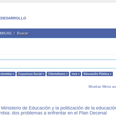
 FEDESARROLLO
ÉMICAS
Buscar
olombia ×
Coyuntura Social ×
Clientelismo ×
true ×
Educación Pública ×
Mostrar filtros 
 Ministerio de Educación y la politización de la educació
mbia: dos problemas a enfrentar en el Plan Decenal