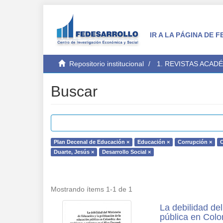
IR A LA PÁGINA DE
Repositorio institucional
1. REVISTAS ACAD
Buscar
Plan Decenal de Educación ×
Educación ×
Corrupción ×
C
Duarte, Jesús ×
Desarrollo Social ×
Mostrando ítems 1-1 de 1
La debilidad del
pública en Colo