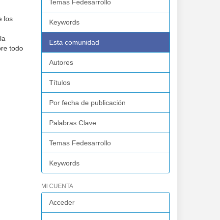
Temas Fedesarrollo
e los
Keywords
:
la
Esta comunidad
bre todo
Autores
Títulos
Por fecha de publicación
Palabras Clave
Temas Fedesarrollo
Keywords
MI CUENTA
Acceder