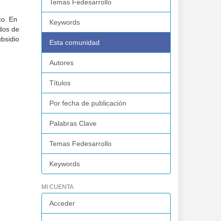
Temas Fedesarrollo
co. En
Keywords
odos de
ubsidio
Esta comunidad
Autores
Títulos
Por fecha de publicación
Palabras Clave
Temas Fedesarrollo
Keywords
MI CUENTA
Acceder