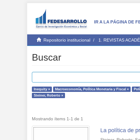
IR A LA PÁGINA DE
Repositorio institucional
1. REVISTAS ACAD
Buscar
Inequity ×
Macroeconomía, Política Monetaria y Fiscal ×
Polí
Steiner, Roberto ×
Mostrando ítems 1-1 de 1
La política de 
Steiner, Roberto
;
Sa