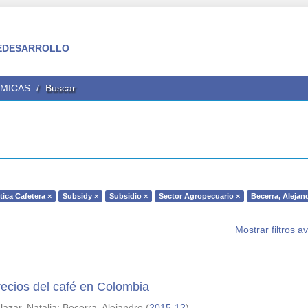
 FEDESARROLLO
ÉMICAS
Buscar
tica Cafetera ×
Subsidy ×
Subsidio ×
Sector Agropecuario ×
Becerra, Alejan
Mostrar filtros 
precios del café en Colombia
lazar, Natalia
;
Becerra, Alejandro
(
2015-12
)