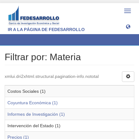
Camb
naveg
IR A LA PÁGINA DE FEDESARROLLO
Filtrar por: Materia
Filtrar por: Materia
xmlui.dri2xhtml.structural.pagination-info.nototal
Costos Sociales (1)
Coyuntura Económica (1)
Informes de Investigación (1)
Intervención del Estado (1)
Precios (1)