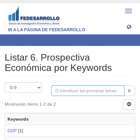
Camb
naveg
IR A LA PÁGINA DE FEDESARROLLO
Listar 6. Prospectiva Económica por Keywords
Listar 6. Prospectiva
Económica por Keywords
Ir
Mostrando ítems 1-2 de 2
Keywords
GDP
[1]