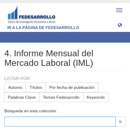
Camb
naveg
IR A LA PÁGINA DE FEDESARROLLO
4. Informe Mensual del Mercado Laboral (IML)
4. Informe Mensual del
Mercado Laboral (IML)
LISTAR POR
Autores
Títulos
Por fecha de publicación
Palabras Clave
Temas Fedesarrollo
Keywords
Búsqueda en esta colección:
Ir