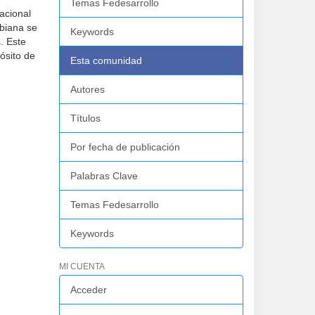
Temas Fedesarrollo
acional
mbiana se
Keywords
. Este
ósito de
Esta comunidad
Autores
Títulos
Por fecha de publicación
Palabras Clave
Temas Fedesarrollo
Keywords
MI CUENTA
Acceder