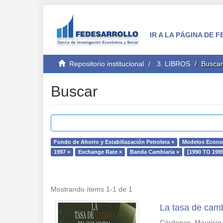
IR A LA PÁGINA DE
Repositorio institucional
3. LIBROS
Buscar
Buscar
Fondo de Ahorro y Estabiliazación Petrolera ×
Modelos Econo
1997 ×
Exchange Rate ×
Banda Cambiaria ×
[1990 TO 1999
Mostrando ítems 1-1 de 1
La tasa de cam
Cárdenas, Mauricio