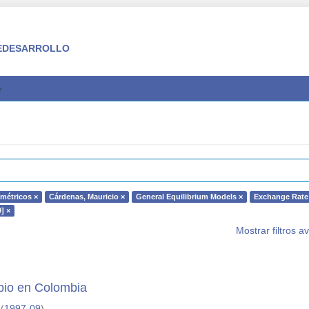
 FEDESARROLLO
métricos ×
Cárdenas, Mauricio ×
General Equilibrium Models ×
Exchange Rate
] ×
Mostrar filtros 
bio en Colombia
(
1997-09
)