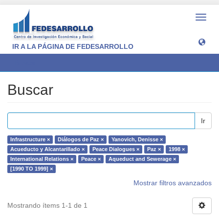
Camb
naveg
IR A LA PÁGINA DE FEDESARROLLO
Buscar
Buscar
Ir
Infrastructure ×
Diálogos de Paz ×
Yanovich, Denisse ×
Acueducto y Alcantarillado ×
Peace Dialogues ×
Paz ×
1998 ×
International Relations ×
Peace ×
Aqueduct and Sewerage ×
[1990 TO 1999] ×
Mostrar filtros avanzados
Mostrando ítems 1-1 de 1