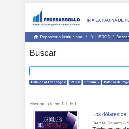
IR A LA PÁGINA DE
Repositorio institucional
3. LIBROS
Buscar
Buscar
Balance of Exchange ×
1997 ×
Cocaine ×
Balanza de Pago
Mostrando ítems 1-1 de 1
Los dólares del 
Steiner, Roberto
(
1
"Recientemente el n