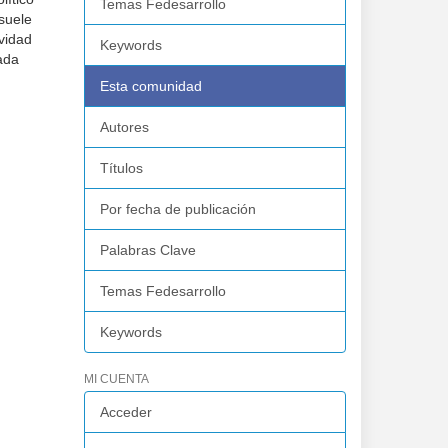
Temas Fedesarrollo
suele
ividad
Keywords
zada
Esta comunidad
Autores
Títulos
Por fecha de publicación
Palabras Clave
Temas Fedesarrollo
Keywords
MI CUENTA
Acceder