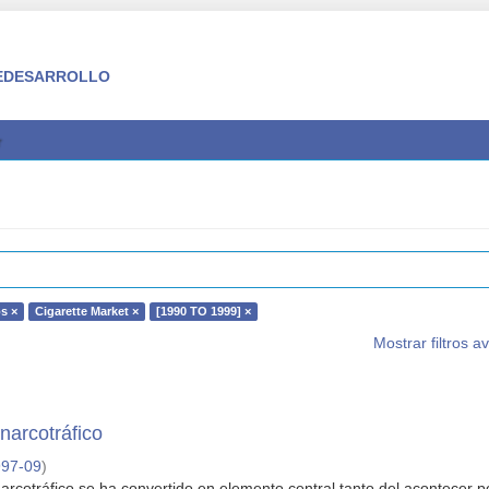
 FEDESARROLLO
s ×
Cigarette Market ×
[1990 TO 1999] ×
Mostrar filtros 
narcotráfico
997-09
)
arcotráfico se ha convertido en elemento central tanto del acontecer po