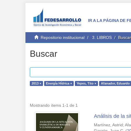
IR A LA PÁGINA DE
Repositorio institucional
3. LIBROS
Buscar
Buscar
2013 ×
Energía Hídrica ×
Yepes, Tito ×
Afanador, Eduardo 
Mostrando ítems 1-1 de 1
Análisis de la 
Martínez, Astrid
;
Af
Garzón, Juan C.
(
2