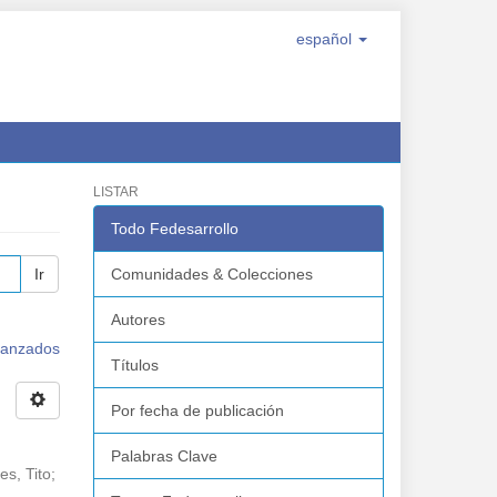
español
LISTAR
Todo Fedesarrollo
Ir
Comunidades & Colecciones
Autores
avanzados
Títulos
Por fecha de publicación
Palabras Clave
es, Tito
;