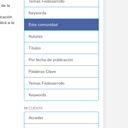
Temas Fedesarrollo
 de la
Keywords
icación
tirá a la
Esta comunidad
Autores
Títulos
Por fecha de publicación
Palabras Clave
Temas Fedesarrollo
Keywords
MI CUENTA
Acceder