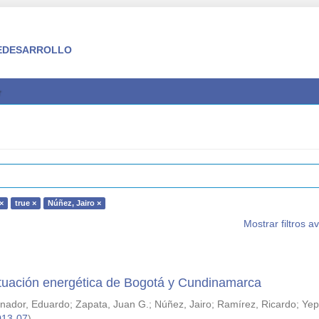
 FEDESARROLLO
×
true ×
Núñez, Jairo ×
Mostrar filtros 
situación energética de Bogotá y Cundinamarca
anador, Eduardo
;
Zapata, Juan G.
;
Núñez, Jairo
;
Ramírez, Ricardo
;
Yep
013-07
)