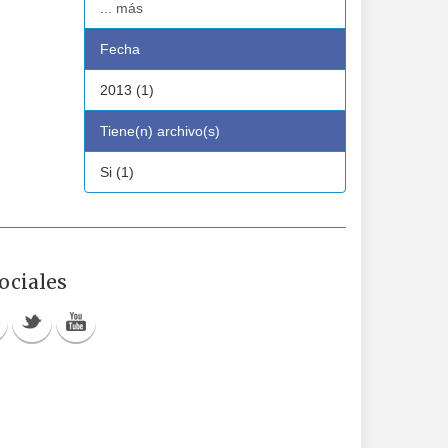
... más
Fecha
2013 (1)
Tiene(n) archivo(s)
Si (1)
ociales