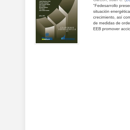
“Fedesarrollo presen
situación energétic
crecimiento, así co
de medidas de orden 
EEB promover accion