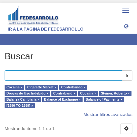
Camb
naveg
IR A LA PÁGINA DE FEDESARROLLO
Buscar
Buscar
Ir
Cocaine ×
Cigarette Market ×
Contrabando ×
Drogas de Uso Indebido ×
Contraband ×
Cocaína ×
Steiner, Roberto ×
Balanza Cambiaria ×
Balance of Exchange ×
Balance of Payments ×
[1990 TO 1999] ×
Mostrar filtros avanzados
Mostrando ítems 1-1 de 1