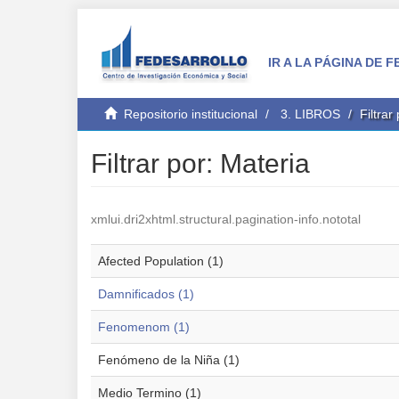
IR A LA PÁGINA DE
Repositorio institucional
3. LIBROS
Filtrar
Filtrar por: Materia
xmlui.dri2xhtml.structural.pagination-info.nototal
Afected Population (1)
Damnificados (1)
Fenomenom (1)
Fenómeno de la Niña (1)
Medio Termino (1)