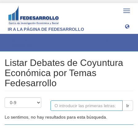
Camb
naveg
IR A LA PÁGINA DE FEDESARROLLO
Listar Debates de Coyuntura Económica por Temas
Fedesarrollo
Listar Debates de Coyuntura
Económica por Temas
Fedesarrollo
Ir
Lo sentimos, no hay resultados para esta búsqueda.