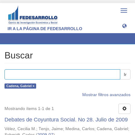
Camb
naveg
IR A LA PÁGINA DE FEDESARROLLO
Buscar
Buscar
Ir
Cadena, Gabriel ×
Mostrar filtros avanzados
Mostrando ítems 1-1 de 1
Debates de Coyuntura Social. No 28. Julio de 2009
Vélez, Cecilia M.
;
Tenjo, Jaime
;
Medina, Carlos
;
Cadena, Gabriel
;
Schmidt, Carlos
(
2009-07
)