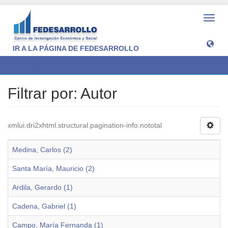
Camb
naveg
IR A LA PÁGINA DE FEDESARROLLO
Filtrar por: Autor
Filtrar por: Autor
xmlui.dri2xhtml.structural.pagination-info.nototal
Medina, Carlos (2)
Santa María, Mauricio (2)
Ardila, Gerardo (1)
Cadena, Gabriel (1)
Campo, María Fernanda (1)