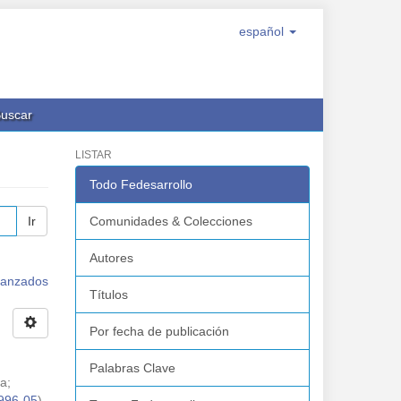
español
uscar
LISTAR
Todo Fedesarrollo
Ir
Comunidades & Colecciones
Autores
avanzados
Títulos
Por fecha de publicación
Palabras Clave
na
;
996-05
)