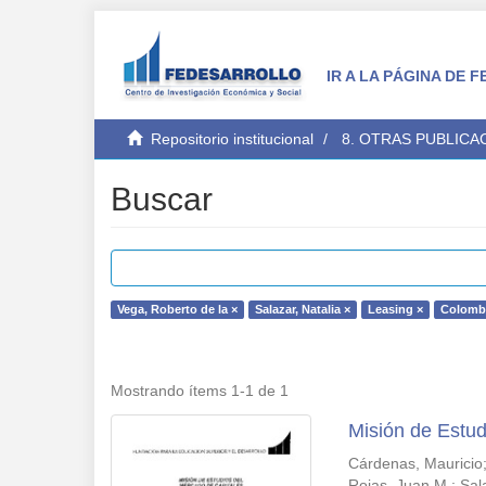
IR A LA PÁGINA DE
Repositorio institucional
8. OTRAS PUBLICA
Buscar
Vega, Roberto de la ×
Salazar, Natalia ×
Leasing ×
Colombi
Mostrando ítems 1-1 de 1
Misión de Estud
Cárdenas, Mauricio
Rojas, Juan M.
;
Sal