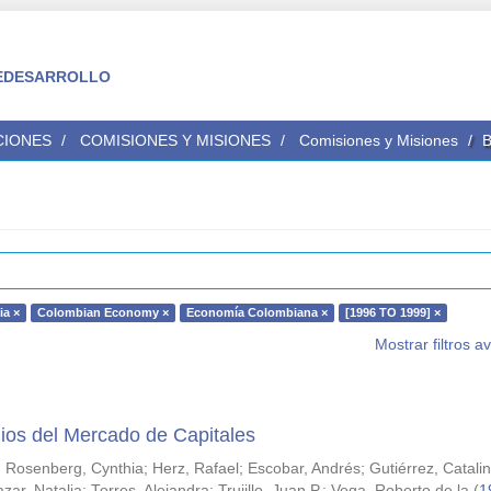
 FEDESARROLLO
CIONES
COMISIONES Y MISIONES
Comisiones y Misiones
B
a ×
Colombian Economy ×
Economía Colombiana ×
[1996 TO 1999] ×
Mostrar filtros 
ios del Mercado de Capitales
;
Rosenberg, Cynthia
;
Herz, Rafael
;
Escobar, Andrés
;
Gutiérrez, Catali
azar, Natalia
;
Torres, Alejandra
;
Trujillo, Juan P.
;
Vega, Roberto de la
(
1