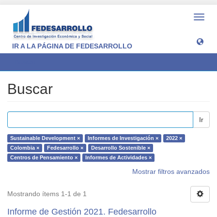
Camb
naveg
IR A LA PÁGINA DE FEDESARROLLO
Buscar
Buscar
Ir
Sustainable Development ×
Informes de Investigación ×
2022 ×
Colombia ×
Fedesarrollo ×
Desarrollo Sostenible ×
Centros de Pensamiento ×
Informes de Actividades ×
Mostrar filtros avanzados
Mostrando ítems 1-1 de 1
Informe de Gestión 2021. Fedesarrollo