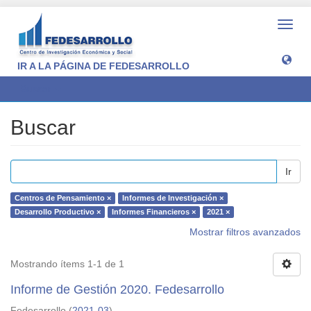
Camb
naveg
IR A LA PÁGINA DE FEDESARROLLO
Buscar
Buscar
Ir
Centros de Pensamiento ×
Informes de Investigación ×
Desarrollo Productivo ×
Informes Financieros ×
2021 ×
Mostrar filtros avanzados
Mostrando ítems 1-1 de 1
Informe de Gestión 2020. Fedesarrollo
Fedesarrollo
(
2021-03
)