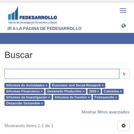
Camb
naveg
IR A LA PÁGINA DE FEDESARROLLO
Buscar
Buscar
Ir
Informes de Actividades ×
Economic and Social Research ×
Informes Financieros ×
Desarrollo Productivo ×
2020 ×
Colombia ×
Informes de Investigación ×
Informes de Gestión ×
Fedesarrollo ×
Desarrollo Sostenible ×
Mostrar filtros avanzados
Mostrando ítems 1-1 de 1