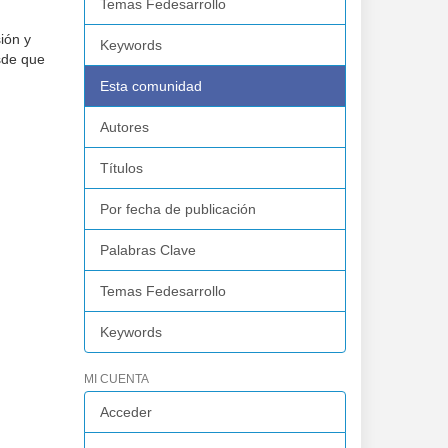
Temas Fedesarrollo
ión y
Keywords
sde que
l
Esta comunidad
Autores
Títulos
Por fecha de publicación
Palabras Clave
Temas Fedesarrollo
Keywords
MI CUENTA
Acceder