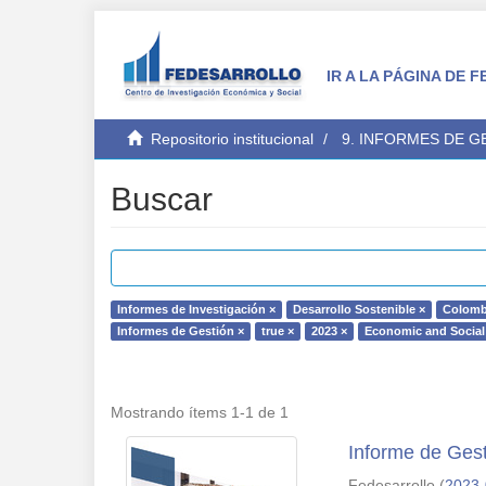
IR A LA PÁGINA DE
Repositorio institucional
9. INFORMES DE 
Buscar
Informes de Investigación ×
Desarrollo Sostenible ×
Colomb
Informes de Gestión ×
true ×
2023 ×
Economic and Social
Mostrando ítems 1-1 de 1
Informe de Gest
Fedesarrollo
(
2023