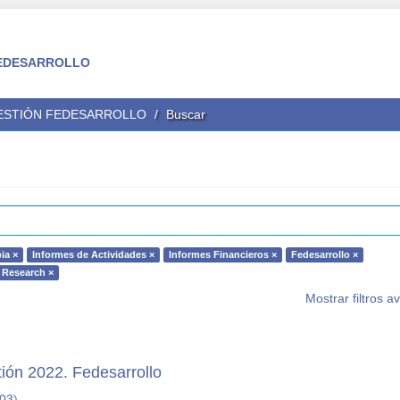
 FEDESARROLLO
GESTIÓN FEDESARROLLO
Buscar
ia ×
Informes de Actividades ×
Informes Financieros ×
Fedesarrollo ×
 Research ×
Mostrar filtros 
ión 2022. Fedesarrollo
-03
)