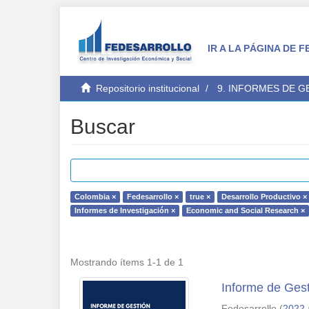
IR A LA PÁGINA DE
Repositorio institucional
9. INFORMES DE 
Buscar
Colombia ×
Fedesarrollo ×
true ×
Desarrollo Productivo ×
Informes de Investigación ×
Economic and Social Research ×
Mostrando ítems 1-1 de 1
Informe de Gest
Fedesarrollo
(
2022