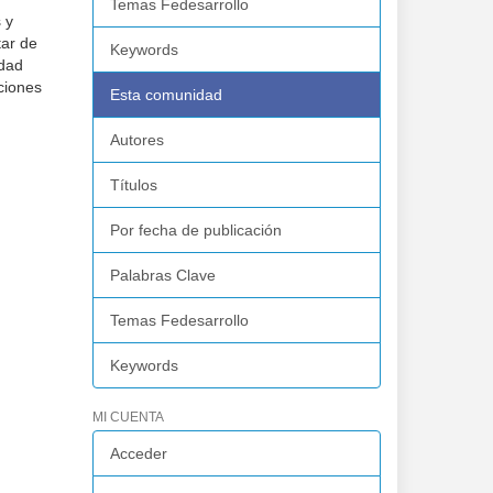
Temas Fedesarrollo
 y
tar de
Keywords
idad
aciones
Esta comunidad
Autores
Títulos
Por fecha de publicación
Palabras Clave
Temas Fedesarrollo
Keywords
MI CUENTA
Acceder