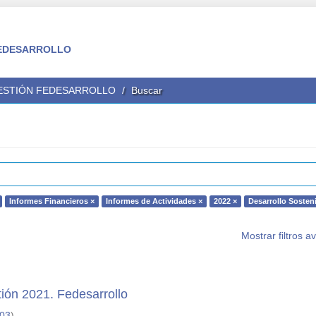
 FEDESARROLLO
GESTIÓN FEDESARROLLO
Buscar
Informes Financieros ×
Informes de Actividades ×
2022 ×
Desarrollo Sosteni
Mostrar filtros 
ión 2021. Fedesarrollo
-03
)