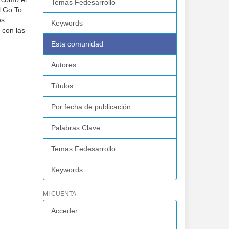
Temas Fedesarrollo
l Go To
es
Keywords
 con las
Esta comunidad
Autores
Títulos
Por fecha de publicación
Palabras Clave
Temas Fedesarrollo
Keywords
MI CUENTA
Acceder