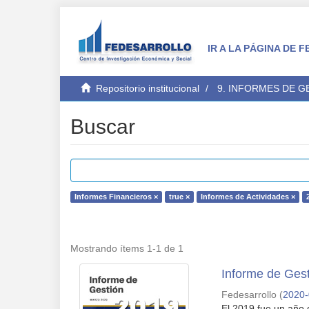
IR A LA PÁGINA DE
Repositorio institucional
9. INFORMES DE 
Buscar
Informes Financieros ×
true ×
Informes de Actividades ×
Mostrando ítems 1-1 de 1
Informe de Gest
Fedesarrollo
(
2020
El 2019 fue un año 