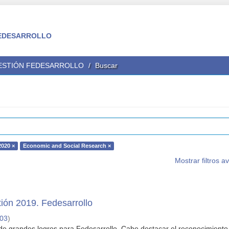
 FEDESARROLLO
GESTIÓN FEDESARROLLO
Buscar
2020 ×
Economic and Social Research ×
Mostrar filtros 
ión 2019. Fedesarrollo
-03
)
de grandes logros para Fedesarrollo. Cabe destacar el reconocimiento