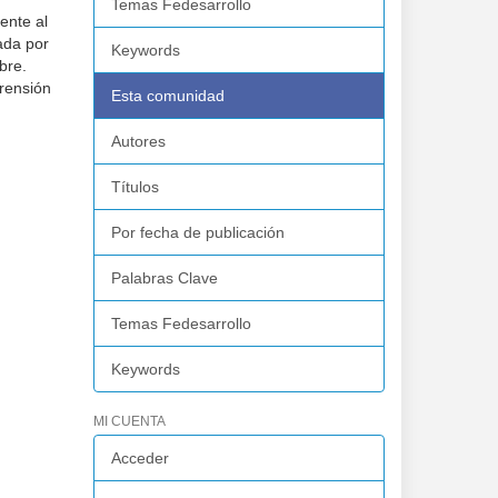
Temas Fedesarrollo
ente al
ada por
Keywords
bre.
prensión
Esta comunidad
Autores
Títulos
Por fecha de publicación
Palabras Clave
Temas Fedesarrollo
Keywords
MI CUENTA
Acceder