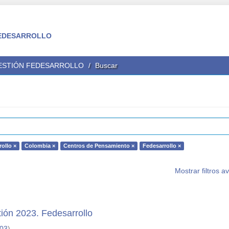
 FEDESARROLLO
GESTIÓN FEDESARROLLO
Buscar
ollo ×
Colombia ×
Centros de Pensamiento ×
Fedesarrollo ×
Mostrar filtros 
tión 2023. Fedesarrollo
-03
)