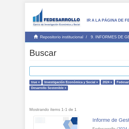
IR A LA PÁGINA DE
Repositorio institucional
9. INFORMES DE 
Buscar
true ×
Investigación Económica y Social ×
2024 ×
Fedesarr
Desarrollo Sostenible ×
Mostrando ítems 1-1 de 1
Informe de Ges
Fedesarrollo
(
2024