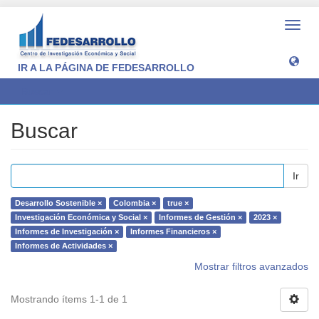
Camb
naveg
IR A LA PÁGINA DE FEDESARROLLO
Buscar
Buscar
Ir
Desarrollo Sostenible ×
Colombia ×
true ×
Investigación Económica y Social ×
Informes de Gestión ×
2023 ×
Informes de Investigación ×
Informes Financieros ×
Informes de Actividades ×
Mostrar filtros avanzados
Mostrando ítems 1-1 de 1