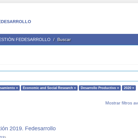
 FEDESARROLLO
GESTIÓN FEDESARROLLO
Buscar
nsamiento ×
Economic and Social Research ×
Desarrollo Productivo ×
2020 ×
Mostrar filtros 
ión 2019. Fedesarrollo
-03
)