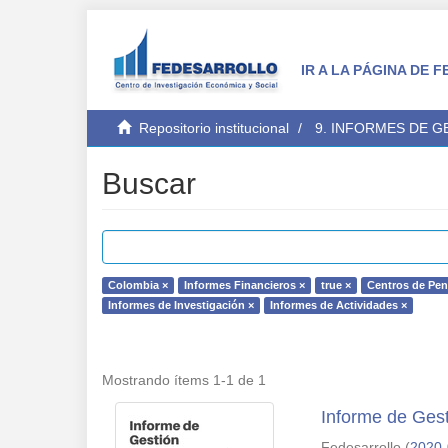
IR A LA PÁGINA DE
Repositorio institucional
9. INFORMES DE 
Buscar
Colombia ×
Informes Financieros ×
true ×
Centros de Pe
Informes de Investigación ×
Informes de Actividades ×
Mostrando ítems 1-1 de 1
Informe de Gest
Fedesarrollo
(
2020