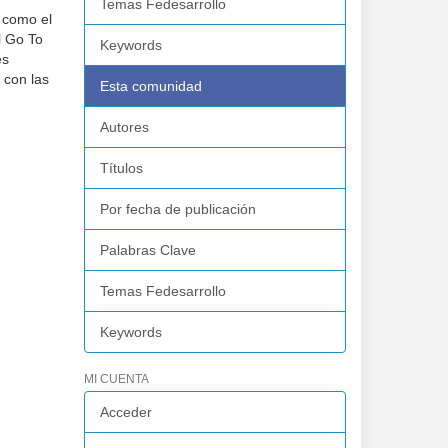
Temas Fedesarrollo
 como el
l Go To
Keywords
es
 con las
Esta comunidad
Autores
Títulos
Por fecha de publicación
Palabras Clave
Temas Fedesarrollo
Keywords
MI CUENTA
Acceder