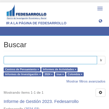
Camb
naveg
IR A LA PÁGINA DE FEDESARROLLO
Buscar
Buscar
Ir
Centros de Pensamiento ×
Informes de Actividades ×
Informes de Investigación ×
2024 ×
true ×
Colombia ×
Mostrar filtros avanzados
Mostrando ítems 1-1 de 1
Informe de Gestión 2023. Fedesarrollo
Fedesarrollo
(
2024-03
)