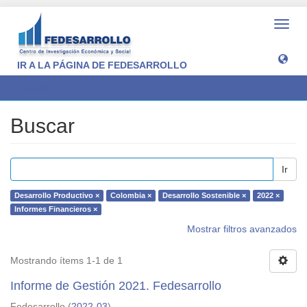
Camb
naveg
IR A LA PÁGINA DE FEDESARROLLO
Buscar
Buscar
Ir
Desarrollo Productivo ×
Colombia ×
Desarrollo Sostenible ×
2022 ×
Informes Financieros ×
Mostrar filtros avanzados
Mostrando ítems 1-1 de 1
Informe de Gestión 2021. Fedesarrollo
Fedesarrollo
(
2022-03
)