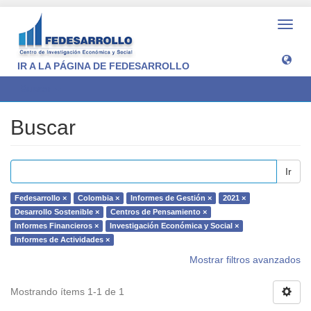
Camb
naveg
IR A LA PÁGINA DE FEDESARROLLO
Buscar
Buscar
Ir
Fedesarrollo ×
Colombia ×
Informes de Gestión ×
2021 ×
Desarrollo Sostenible ×
Centros de Pensamiento ×
Informes Financieros ×
Investigación Económica y Social ×
Informes de Actividades ×
Mostrar filtros avanzados
Mostrando ítems 1-1 de 1