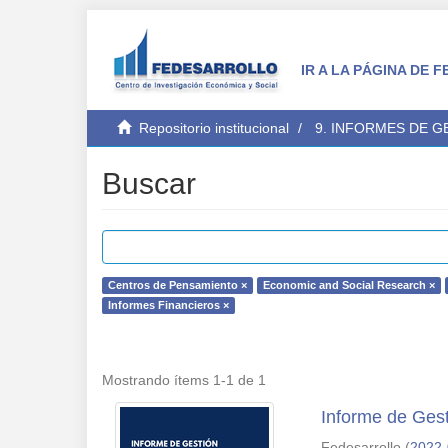
IR A LA PÁGINA DE
Repositorio institucional
9. INFORMES DE 
Buscar
Centros de Pensamiento ×
Economic and Social Research ×
Informes Financieros ×
Mostrando ítems 1-1 de 1
Informe de Gest
Fedesarrollo
(
2022