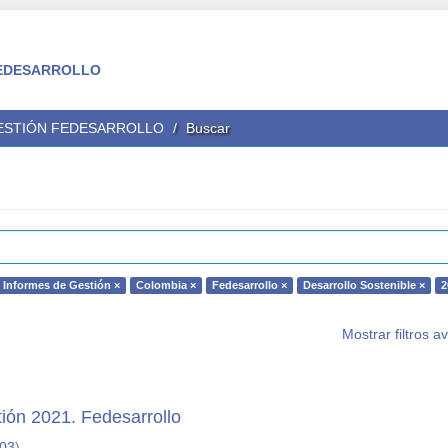
 FEDESARROLLO
GESTIÓN FEDESARROLLO
Buscar
Informes de Gestión ×
Colombia ×
Fedesarrollo ×
Desarrollo Sostenible ×
2
Mostrar filtros 
ión 2021. Fedesarrollo
-03
)