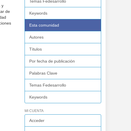
Temas Fedesarrollo
 y
tar de
Keywords
idad
aciones
Esta comunidad
Autores
Títulos
Por fecha de publicación
Palabras Clave
Temas Fedesarrollo
Keywords
MI CUENTA
Acceder