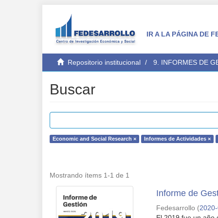
IR A LA PÁGINA DE
Repositorio institucional
9. INFORMES DE 
Buscar
Economic and Social Research ×
Informes de Actividades ×
Mostrando ítems 1-1 de 1
Informe de Gest
Fedesarrollo
(
2020
El 2019 fue un año 