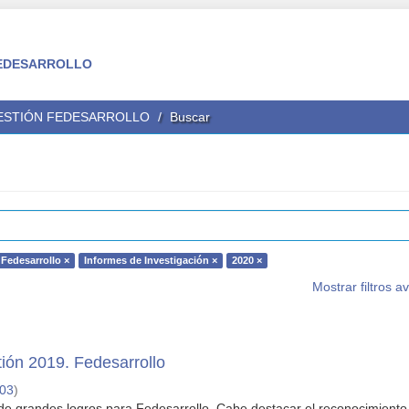
 FEDESARROLLO
GESTIÓN FEDESARROLLO
Buscar
Fedesarrollo ×
Informes de Investigación ×
2020 ×
Mostrar filtros 
ión 2019. Fedesarrollo
-03
)
de grandes logros para Fedesarrollo. Cabe destacar el reconocimiento