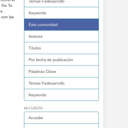
Temas Fedesarrollo
l Go To
es
Keywords
 con las
Esta comunidad
Autores
Títulos
Por fecha de publicación
Palabras Clave
Temas Fedesarrollo
Keywords
MI CUENTA
Acceder