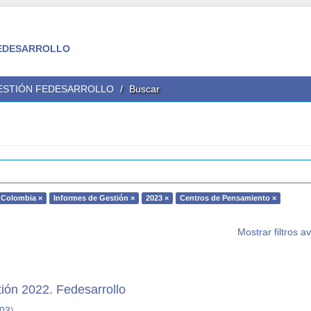
 FEDESARROLLO
GESTIÓN FEDESARROLLO
Buscar
Colombia ×
Informes de Gestión ×
2023 ×
Centros de Pensamiento ×
Mostrar filtros 
ión 2022. Fedesarrollo
-03
)