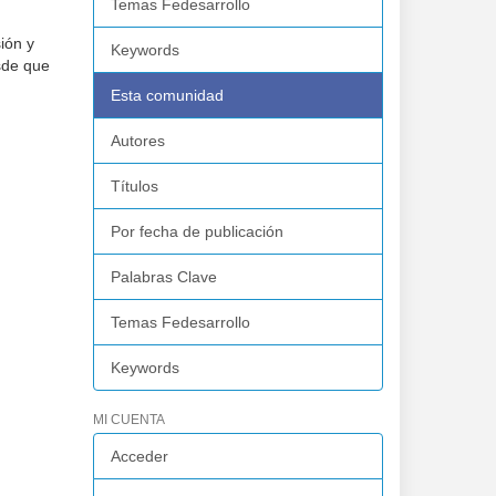
Temas Fedesarrollo
ión y
Keywords
sde que
l
Esta comunidad
Autores
Títulos
Por fecha de publicación
Palabras Clave
Temas Fedesarrollo
Keywords
MI CUENTA
Acceder