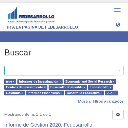
Camb
naveg
IR A LA PÁGINA DE FEDESARROLLO
Buscar
Buscar
Ir
true ×
Informes de Investigación ×
Economic and Social Research ×
Centros de Pensamiento ×
Desarrollo Sostenible ×
Fedesarrollo ×
Colombia ×
Informes Financieros ×
Desarrollo Productivo ×
2021 ×
Mostrar filtros avanzados
Mostrando ítems 1-1 de 1
Informe de Gestión 2020. Fedesarrollo