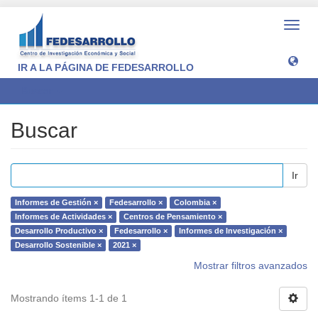
Camb
naveg
IR A LA PÁGINA DE FEDESARROLLO
Buscar
Buscar
Ir
Informes de Gestión ×
Fedesarrollo ×
Colombia ×
Informes de Actividades ×
Centros de Pensamiento ×
Desarrollo Productivo ×
Fedesarrollo ×
Informes de Investigación ×
Desarrollo Sostenible ×
2021 ×
Mostrar filtros avanzados
Mostrando ítems 1-1 de 1