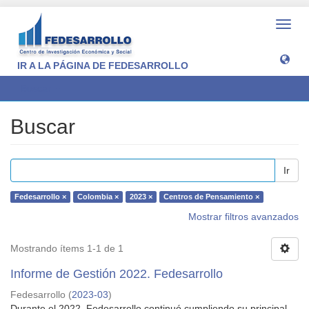
Camb
naveg
IR A LA PÁGINA DE FEDESARROLLO
Buscar
Buscar
Ir
Fedesarrollo ×
Colombia ×
2023 ×
Centros de Pensamiento ×
Mostrar filtros avanzados
Mostrando ítems 1-1 de 1
Informe de Gestión 2022. Fedesarrollo
Fedesarrollo
(
2023-03
)
Durante el 2022, Fedesarrollo continuó cumpliendo su principal