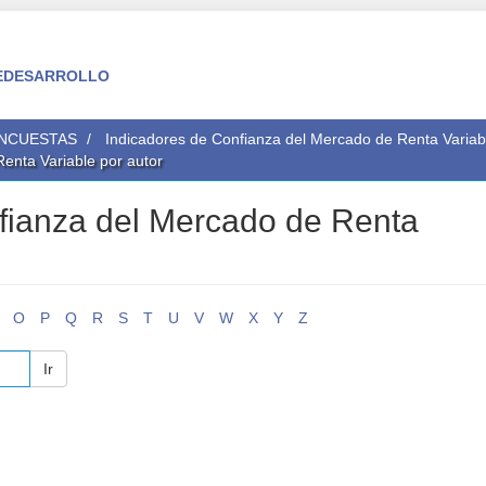
 FEDESARROLLO
ENCUESTAS
Indicadores de Confianza del Mercado de Renta Variab
Renta Variable por autor
nfianza del Mercado de Renta
O
P
Q
R
S
T
U
V
W
X
Y
Z
Ir