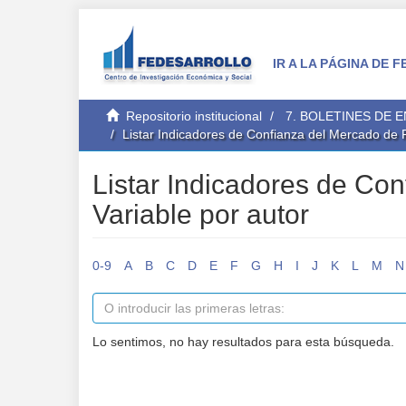
IR A LA PÁGINA DE
Repositorio institucional
7. BOLETINES DE 
Listar Indicadores de Confianza del Mercado de 
Listar Indicadores de Co
Variable por autor
0-9
A
B
C
D
E
F
G
H
I
J
K
L
M
N
Lo sentimos, no hay resultados para esta búsqueda.