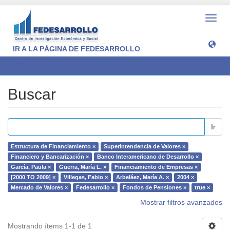
Camb
naveg
IR A LA PÁGINA DE FEDESARROLLO
Buscar
Buscar
Ir
Estructura de Financiamiento ×
Superintendencia de Valores ×
Financiero y Bancarización ×
Banco Interamericano de Desarrollo ×
García, Paula ×
Guerra, María L. ×
Financiamiento de Empresas ×
[2000 TO 2009] ×
Villegas, Fabio ×
Arbeláez, María A. ×
2004 ×
Mercado de Valores ×
Fedesarrollo ×
Fondos de Pensiones ×
true ×
Mostrar filtros avanzados
Mostrando ítems 1-1 de 1