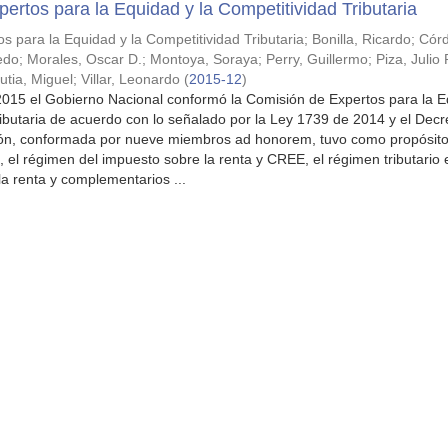
ertos para la Equidad y la Competitividad Tributaria
s para la Equidad y la Competitividad Tributaria
;
Bonilla, Ricardo
;
Cór
redo
;
Morales, Oscar D.
;
Montoya, Soraya
;
Perry, Guillermo
;
Piza, Julio 
utia, Miguel
;
Villar, Leonardo
(
2015-12
)
2015 el Gobierno Nacional conformó la Comisión de Expertos para la E
ributaria de acuerdo con lo señalado por la Ley 1739 de 2014 y el Dec
ón, conformada por nueve miembros ad honorem, tuvo como propósit
s, el régimen del impuesto sobre la renta y CREE, el régimen tributario 
la renta y complementarios ...