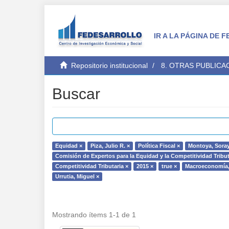
IR A LA PÁGINA DE
Repositorio institucional
8. OTRAS PUBLICA
Buscar
Equidad ×
Piza, Julio R. ×
Política Fiscal ×
Montoya, Soray
Comisión de Expertos para la Equidad y la Competitividad Tribut
Competitividad Tributaria ×
2015 ×
true ×
Macroeconomía, P
Urrutia, Miguel ×
Mostrando ítems 1-1 de 1