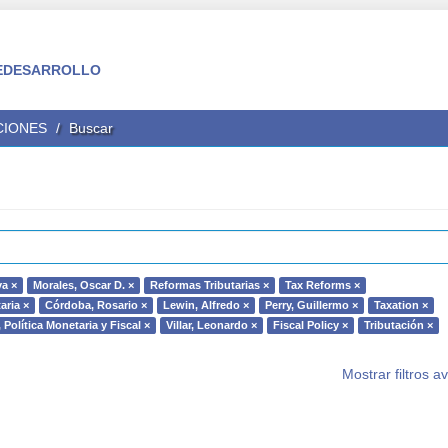
 FEDESARROLLO
CIONES
Buscar
a ×
Morales, Oscar D. ×
Reformas Tributarias ×
Tax Reforms ×
aria ×
Córdoba, Rosario ×
Lewin, Alfredo ×
Perry, Guillermo ×
Taxation ×
olítica Monetaria y Fiscal ×
Villar, Leonardo ×
Fiscal Policy ×
Tributación ×
Mostrar filtros 