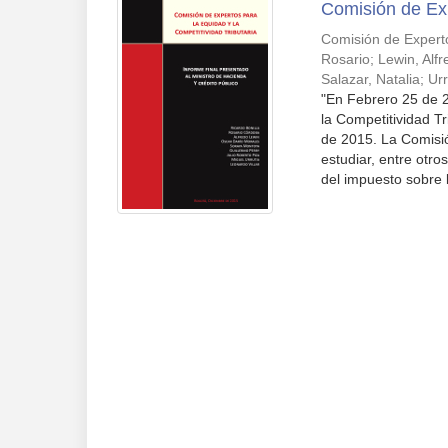
Comisión de Exp
Comisión de Experto
Rosario
;
Lewin, Alf
Salazar, Natalia
;
Urr
"En Febrero 25 de 
la Competitividad T
de 2015. La Comisi
estudiar, entre otro
del impuesto sobre 