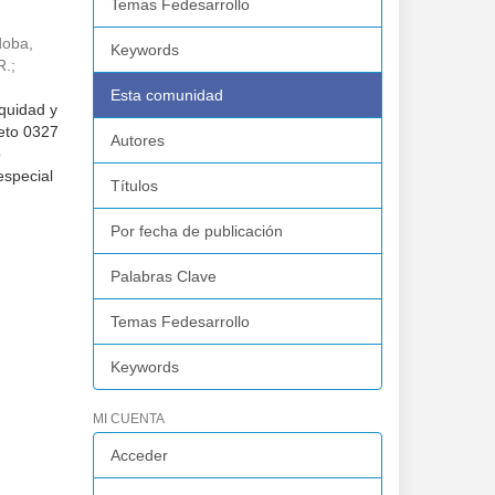
Temas Fedesarrollo
doba,
Keywords
R.
;
Esta comunidad
quidad y
reto 0327
Autores
o
especial
Títulos
Por fecha de publicación
Palabras Clave
Temas Fedesarrollo
Keywords
MI CUENTA
Acceder