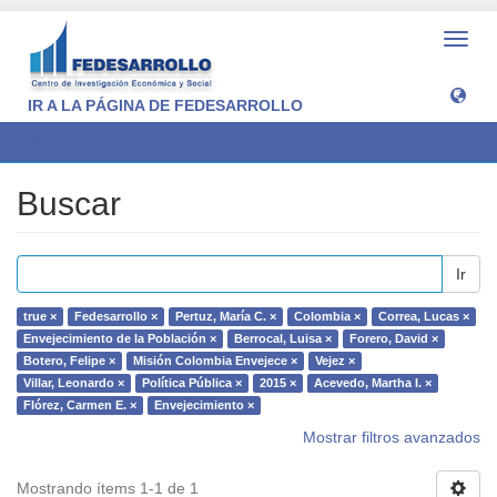
Camb
naveg
IR A LA PÁGINA DE FEDESARROLLO
Buscar
Buscar
Ir
true ×
Fedesarrollo ×
Pertuz, María C. ×
Colombia ×
Correa, Lucas ×
Envejecimiento de la Población ×
Berrocal, Luisa ×
Forero, David ×
Botero, Felipe ×
Misión Colombia Envejece ×
Vejez ×
Villar, Leonardo ×
Política Pública ×
2015 ×
Acevedo, Martha I. ×
Flórez, Carmen E. ×
Envejecimiento ×
Mostrar filtros avanzados
Mostrando ítems 1-1 de 1