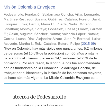
Misión Colombia Envejece
Fedesarrollo
;
Fundación Saldarriaga Concha
;
Villar, Leonardo
;
Martínez-Restrepo, Susana
;
Gutiérrez, Catalina
;
Forero, David
;
Enríquez, Erika
;
Pertuz, María C.
;
Puerta, Nadia
;
Moreno,
Jonathan
;
Montoya, Soraya
;
González, Lina M.
;
Flórez, Carmen
E.
;
Galán, Augusto
;
Sánchez, Norma
;
Valencia-López, Natalia
;
Correa, Lucas
;
Díaz, Alejandro
;
Alzate, Juan P.
;
Berrocal, Luisa
;
Acevedo, Martha I.
;
Ruiz, Catalina
;
Botero, Felipe
(
2015-09
)
"Hoy en Colombia hay más viejos que nunca antes: 5,2 millones
de personas (el 10,8% de la población) con 60 años o más, y
para 2050 calculamos que serán 14,1 millones (el 23% de la
población). Por esta razón, la labor que nos fue encomendada
por los fundadores de la Fundación Saldarriaga Concha, de
trabajar por el bienestar y la inclusión de las personas mayores,
se hace aún más vigente. La Misión Colombia Envejece es ...
Acerca de Fedesarrollo
La Fundación para la Educación