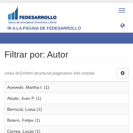
Camb
naveg
IR A LA PÁGINA DE FEDESARROLLO
Filtrar por: Autor
Filtrar por: Autor
xmlui.dri2xhtml.structural.pagination-info.nototal
Acevedo, Martha I. (1)
Alzate, Juan P. (1)
Berrocal, Luisa (1)
Botero, Felipe (1)
Correa, Lucas (1)